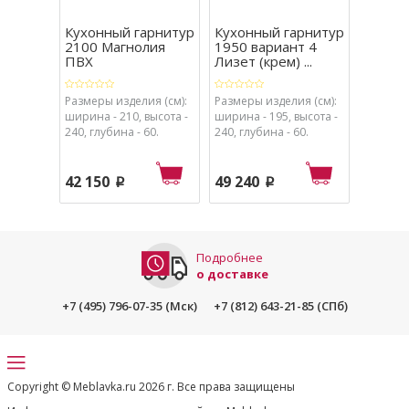
Кухонный гарнитур
Кухонный гарнитур
Кухон
2100 Магнолия
1950 вариант 4
3600 в
ПВХ
Лизет (крем) ...
Лизет 
Размеры изделия (см):
Размеры изделия (см):
Размеры
ширина - 210, высота -
ширина - 195, высота -
ширина 
240, глубина - 60.
240, глубина - 60.
240, глу
42 150
49 240
74 01
p
p
Подробнее
о доставке
+7 (495) 796-07-35 (Мск)
+7 (812) 643-21-85 (СПб)
Copyright © Meblavka.ru 2026 г. Все права защищены