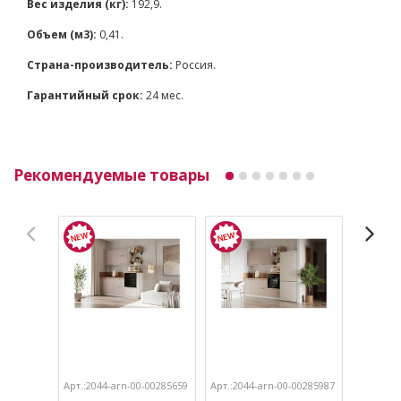
Вес изделия (кг):
192,9.
Объем (м3):
0,41.
Страна-производитель:
Россия.
Гарантийный срок:
24 мес.
Рекомендуемые товары
Арт.:2044-arn-00-00285659
Арт.:2044-arn-00-00285987
Арт.:204