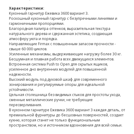
Характеристики:
Кухонный гарнитур Ежевика 3600 вариант 3.
Роскошный кухонный гарнитур с безупречными линиями и
гармоничными пропорциями.
Благородная палитра оттенков, выразительная текстура
натурального дерева и сдержанная эстетика, создающая
атмосферу уюта и порядка.
Направляющие Firmax с повышенным запасом прочности -
свыше 60 000 циклов.
Усиленные механизмы, выдерживающие нагрузку более 30 кг.
Бесшумная и плавная работа всех движущихся элементов.
Встроенная система Push to Open для скрытых ящиков,
усиленное дно внутренних модулей для повышенной
надежности.
Высокий модуль под духовой шкаф для современного
зонирования и регулируемые опоры для идеальной
устойчивости.
Цельная столешница без видимых стыков для простоты ухода,
сменные металлические ручки, не требующие
пересверливания.
В кухонном гарнитуре Ежевика 3600 вариант 3 каждая деталь, от
премиальной фурнитуры до бесшовных поверхностей, создает
кухню, которая станет не только функциональным
пространством, но и источником вдохновения для всей семьи.