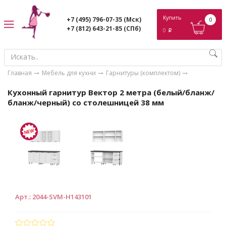
ose
Купить
+7 (495) 796-07-35
(Мск)
0
+7 (812) 643-21-85
(СПб)
0
p
Главная
Мебель для кухни
Гарнитуры (комплектом)
Кухонный гарнитур Вектор 2 метра (белый/бланж/
бланж/черный) со столешницей 38 мм
Арт.
:
2044-SVM-Н143101