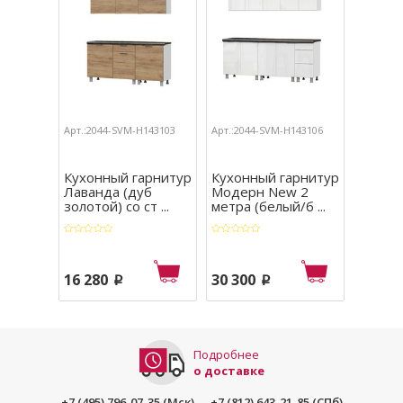
Арт.:2044-SVM-Н143103
Арт.:2044-SVM-Н143106
Арт.:204
00162586
Кухонный гарнитур
Кухонный гарнитур
Кухон
Лаванда (дуб
Модерн New 2
Модер
золотой) со ст ...
метра (белый/б ...
метра (
16 280
30 300
25 62
p
p
Подробнее
о доставке
+7 (495) 796-07-35 (Мск)
+7 (812) 643-21-85 (СПб)