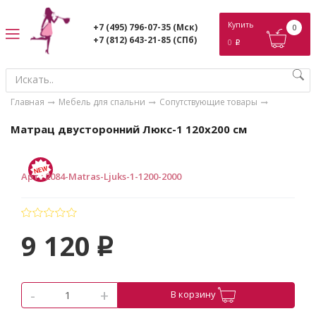
ose
Купить
+7 (495) 796-07-35
(Мск)
0
+7 (812) 643-21-85
(СПб)
0
p
Главная
Мебель для спальни
Сопутствующие товары
Матрац двусторонний Люкс-1 120х200 см
Арт.
:
2084-Matras-Ljuks-1-1200-2000
9 120
p
-
+
В корзину