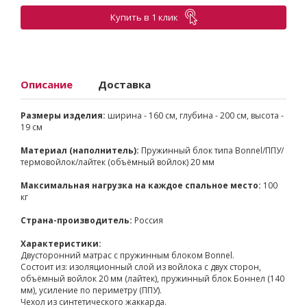
Купить в 1 клик
Описание
Доставка
Размеры изделия:
ширина - 160 см, глубина - 200 см, высота -
19 см
Материал (наполнитель):
Пружинный блок типа Bonnel/ППУ/
термовойлок/лайтек (объёмный войлок) 20 мм
Максимальная нагрузка на каждое спальное место:
100
кг
Страна-производитель:
Россия
Характеристики:
Двусторонний матрас с пружинным блоком Bonnel.
Состоит из: изоляционный слой из войлока с двух сторон,
объёмный войлок 20 мм (лайтек), пружинный блок Боннел (140
мм), усиление по периметру (ППУ).
Чехол из синтетического жаккарда.