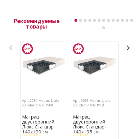
Рекомендуемые
товары
Арт.:2084-Matras-Ljuks-
Арт.:2084-Matras-Ljuks-
Арт.:2084
standart-1400-1900
standart-1400-1950
standart
Матрац
Матрац
Матра
двусторонний
двусторонний
двуст
Люкс Стандарт
Люкс Стандарт
Люкс 
140х190 см
140х195 см
140х2