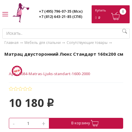
ose
Купить
+7 (495) 796-07-35
(Мск)
0
+7 (812) 643-21-85
(СПб)
0
p
Главная
Мебель для спальни
Сопутствующие товары
Матрац двусторонний Люкс Стандарт 160х200 см
Арт.
:
2084-Matras-Ljuks-standart-1600-2000
10 180
p
-
+
В корзину