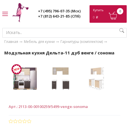
ose
Купить
+7 (495) 796-07-35
(Мск)
0
+7 (812) 643-21-85
(СПб)
0
p
Главная
Мебель для кухни
Гарнитуры (комплектом)
Модульная кухня Дельта-11 дуб венге / сонома
Арт.
:
2113-00-00100259/5499-venge-sonoma