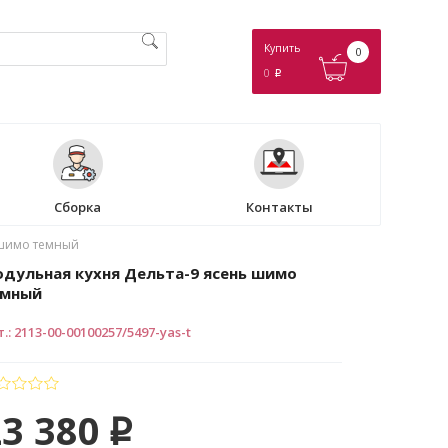
Купить
0
0
p
Сборка
Контакты
 шимо темный
дульная кухня Дельта-9 ясень шимо
емный
т.
:
2113-00-00100257/5497-yas-t
23 380
p