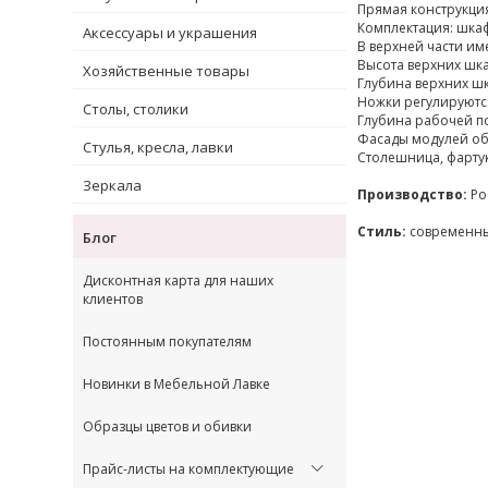
Прямая конструкция
Комплектация: шкаф
Аксессуары и украшения
В верхней части им
Высота верхних шка
Хозяйственные товары
Глубина верхних шк
Ножки регулируются
Столы, столики
Глубина рабочей по
Фасады модулей об
Стулья, кресла, лавки
Столешница, фартук
Зеркала
Производство:
Ро
Стиль:
современн
Блог
Дисконтная карта для наших
клиентов
Постоянным покупателям
Новинки в Мебельной Лавке
Образцы цветов и обивки
Прайс-листы на комплектующие