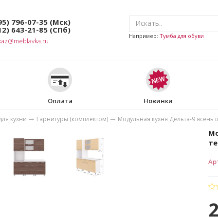
95) 796-07-35
(Мск)
12) 643-21-85
(СПб)
Например:
Тумба для обуви
kaz@meblavka.ru
Оплата
Новинки
для кухни
Гарнитуры (комплектом)
Модульная кухня Дельта-9 ясень
Мо
т
Ар