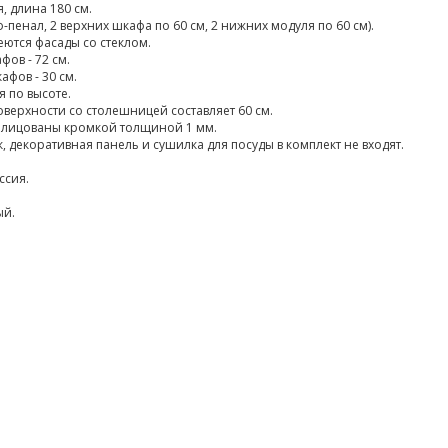
, длина 180 см.
-пенал, 2 верхних шкафа по 60 см, 2 нижних модуля по 60 см).
еются фасады со стеклом.
фов - 72 см.
афов - 30 см.
 по высоте.
верхности со столешницей составляет 60 см.
лицованы кромкой толщиной 1 мм.
, декоративная панель и сушилка для посуды в комплект не входят.
ссия.
ый.