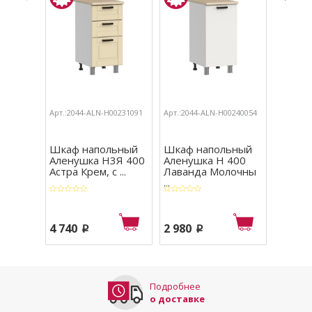
Арт.:2044-ALN-Н00231091
Арт.:2044-ALN-Н00240054
Арт.:204
Шкаф напольный
Шкаф напольный
Кухон
Аленушка Н3Я 400
Аленушка Н 400
Аленуш
Астра Крем, с ...
Лаванда Молочны
Лилия 
...
4 740
2 980
24 98
p
p
Подробнее
о доставке