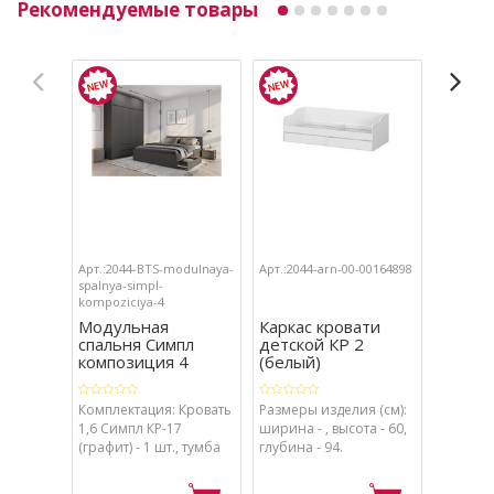
Рекомендуемые товары
Арт.:2044-BTS-modulnaya-
Арт.:2044-arn-00-00164898
Арт.:204
spalnya-simpl-
spalnya-
kompoziciya-4
kompozic
Модульная
Каркас кровати
Модул
спальня Симпл
детской КР 2
спаль
композиция 4
(белый)
компо
Комплектация: Кровать
Размеры изделия (см):
Комплек
1,6 Симпл КР-17
ширина - , высота - 60,
Леонард
(графит) - 1 шт., тумба
глубина - 94.
шкаф дл
прикроватная Симпл
белья Л
ТБ-11, графит - 1 шт.,
кровать