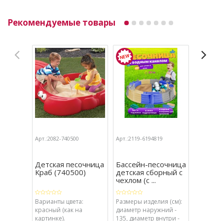
Рекомендуемые товары
Арт.:2082-740500
Арт.:2119-6194819
Арт.:211
Детская песочница
Бассейн-песочница
Бассе
Краб (740500)
детская сборный с
детска
чехлом (с ...
двумя с
Варианты цвета:
Размеры изделия (см):
Размеры
красный (как на
диаметр наружний -
диаметр
картинке).
135, диаметр внутри -
135, ди