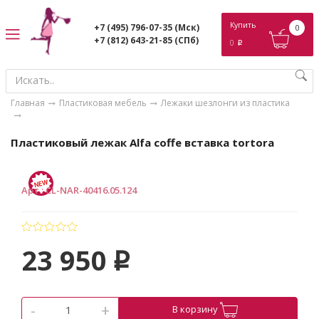
ose
Купить
+7 (495) 796-07-35
(Мск)
0
+7 (812) 643-21-85
(СПб)
0
p
Главная
Пластиковая мебель
Лежаки шезлонги из пластика
Пластиковый лежак Alfa coffe вставка tortora
Арт.
:
CL-NAR-40416.05.124
23 950
p
-
+
В корзину