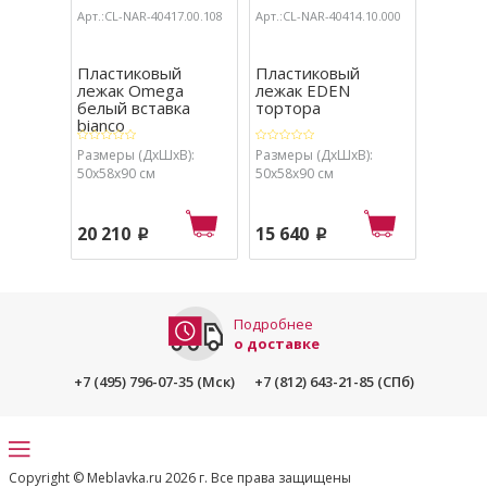
Арт.:CL-NAR-40417.00.108
Арт.:CL-NAR-40414.10.000
Пластиковый
Пластиковый
лежак Omega
лежак EDEN
белый вставка
тортора
bianco
Размеры (ДхШхВ):
Размеры (ДхШхВ):
50х58х90 см
50х58х90 см
20 210
15 640
p
p
Подробнее
о доставке
+7 (495) 796-07-35 (Мск)
+7 (812) 643-21-85 (СПб)
Copyright © Meblavka.ru 2026 г. Все права защищены