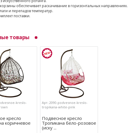
з искусственного ротанга.
корзины обеспечивает раскачивание в горизонтальных направлениях.
влаги и перепадов температур.
омплект поставки.
мые товары
odvesnoe-kreslo-
Арт.:2090-podvesnoe-kreslo-
brown
tropikana-white-pink
ое кресло
Подвесное кресло
на коричневое
Тропикана бело-розовое
(иску ...