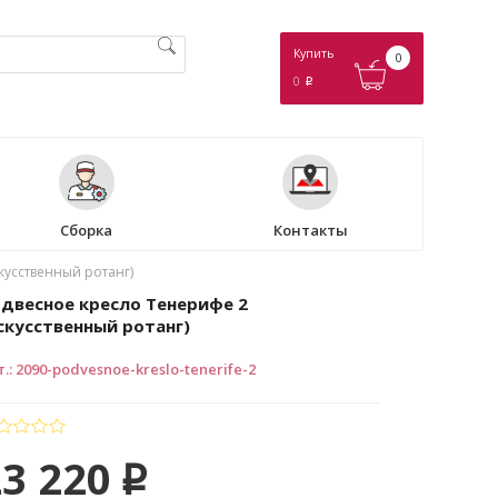
Купить
0
0
p
Сборка
Контакты
кусственный ротанг)
двесное кресло Тенерифе 2
скусственный ротанг)
т.
:
2090-podvesnoe-kreslo-tenerife-2
23 220
p