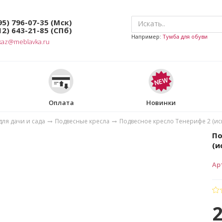
95) 796-07-35
(Мск)
12) 643-21-85
(СПб)
Например:
Тумба для обуви
kaz@meblavka.ru
Оплата
Новинки
ля дачи и сада
Подвесные кресла
Подвесное кресло Тенерифе 2 (ис
По
(и
Ар