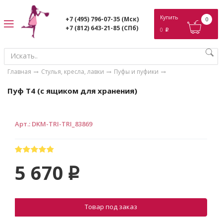
ose
Купить
+7 (495) 796-07-35
(Мск)
0
+7 (812) 643-21-85
(СПб)
0
p
Главная
Стулья, кресла, лавки
Пуфы и пуфики
Пуф Т4 (с ящиком для хранения)
Арт.
:
DKM-TRI-TRI_83869
5 670
p
Товар под заказ