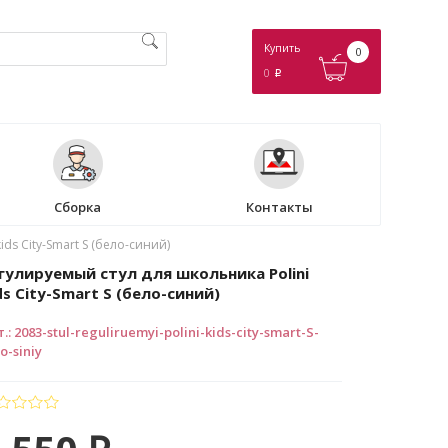
Купить
0
0
p
Сборка
Контакты
ds City-Smart S (бело-синий)
гулируемый стул для школьника Polini
ds City-Smart S (бело-синий)
т.
:
2083-stul-reguliruemyi-polini-kids-city-smart-S-
o-siniy