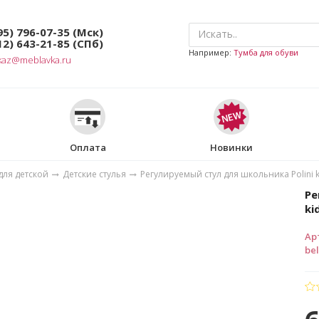
95) 796-07-35
(Мск)
12) 643-21-85
(СПб)
Например:
Тумба для обуви
kaz@meblavka.ru
Оплата
Новинки
для детской
Детские стулья
Регулируемый стул для школьника Polini ki
Ре
ki
Ар
bel