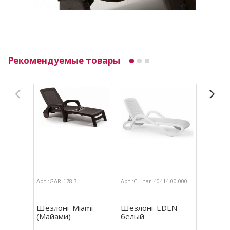
Рекомендуемые товары
Арт.:GAR-178.3
Арт.:CL-nar-40414.00.000
Арт.:GAR
Шезлонг Miami
Шезлонг EDEN
Шезлон
(Майами)
белый