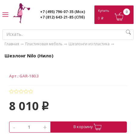
ose
Купить
+7 (495) 796-07-35
(Мск)
0
+7 (812) 643-21-85
(СПб)
0
p
Главная
Пластиковая мебель
Шезлонги из пластика
Шезлонг Nilo (Нило)
Арт.
:
GAR-180.3
8 010
p
-
+
В корзину