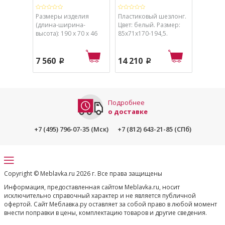
Размеры изделия
Пластиковый шезлонг.
Размеры
(длина-ширина-
Цвет: белый. Размер:
ширина 
высота): 190 х 70 х 46
85x71x170-194,5.
глубина 
см.
- 34 см
7 560
14 210
24 48
p
p
Подробнее
о доставке
+7 (495) 796-07-35 (Мск)
+7 (812) 643-21-85 (СПб)
Copyright © Meblavka.ru 2026 г. Все права защищены
Информация, предоставленная сайтом Meblavka.ru, носит
исключительно справочный характер и не является публичной
офертой. Сайт Меблавка.ру оставляет за собой право в любой момент
внести поправки в цены, комплектацию товаров и другие сведения.