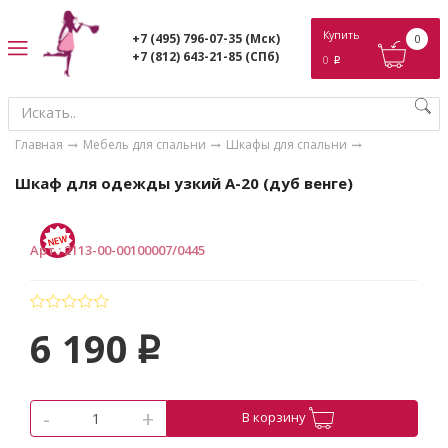
ose
Купить
+7 (495) 796-07-35
(Мск)
0
+7 (812) 643-21-85
(СПб)
0
p
Главная
Мебель для спальни
Шкафы для спальни
Шкаф для одежды узкий А-20 (дуб венге)
Арт.
:
2113-00-00100007/0445
6 190
p
-
+
В корзину