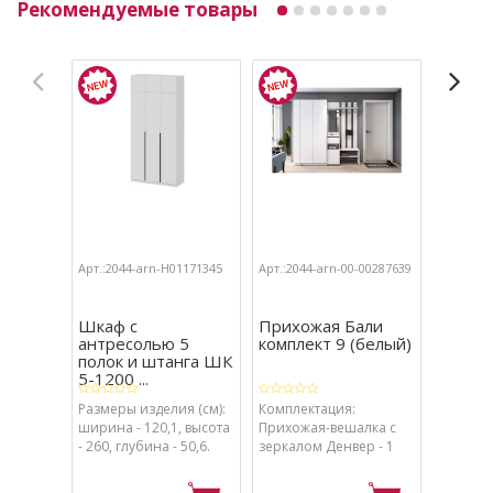
Рекомендуемые товары
Арт.:2044-arn-Н01171345
Арт.:2044-arn-00-00287639
Арт.:204
Шкаф с
Прихожая Бали
Модул
антресолью 5
комплект 9 (белый)
Бали, 
полок и штанга ШК
(графит
5-1200 ...
Размеры изделия (см):
Комплектация:
Размеры
ширина - 120,1, высота
Прихожая-вешалка с
ширина 
- 260, глубина - 50,6.
зеркалом Денвер - 1
- 236, г
шт., Угловое
завершение Бали - 1