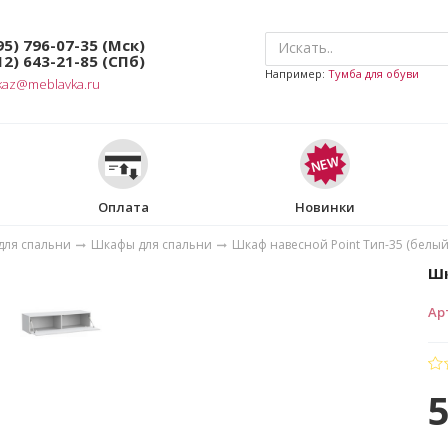
95) 796-07-35
(Мск)
12) 643-21-85
(СПб)
Например:
Тумба для обуви
kaz@meblavka.ru
Оплата
Новинки
для спальни
Шкафы для спальни
Шкаф навесной Point Тип-35 (белый
Шк
Ар
5