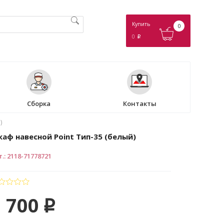
Купить
0
0
p
Сборка
Контакты
)
аф навесной Point Тип-35 (белый)
т.
:
2118-71778721
 700
p