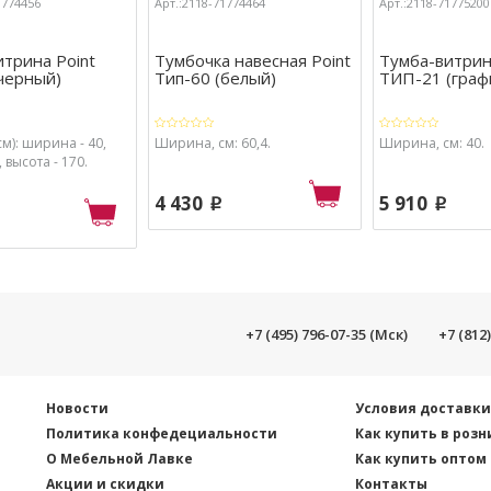
1774456
Арт.:2118-71774464
Арт.:2118-71775200
трина Point
Тумбочка навесная Point
Тумба-витрин
черный)
Тип-60 (белый)
ТИП-21 (граф
м): ширина - 40,
Ширина, см: 60,4.
Ширина, см: 40.
, высота - 170.
4 430
5 910
p
p
+7 (495) 796-07-35 (Мск)
+7 (812
Новости
Условия доставк
Политика конфедециальности
Как купить в розн
О Мебельной Лавке
Как купить оптом
Акции и скидки
Контакты