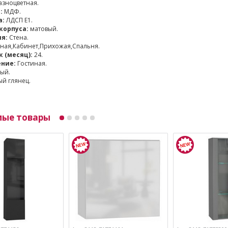
зноцветная.
:
МДФ.
а:
ЛДСП Е1.
корпуса:
матовый.
я:
Стена.
ная,Кабинет,Прихожая,Спальня.
 (месяц):
24.
ние:
Гостиная.
ый.
й глянец.
мые товары