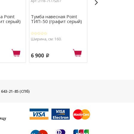
Арт.:2118-71775207
Арт.:2118-71778731
а Point
Тумба навесная Point
Шкаф навесной Poi
ит серый)
ТИП-50 (графит серый)
Тип-61 (графит се
Ширина, см: 160.
Ширина, см: 60,4.
6 900
4 800
p
p
) 643-21-85 (СПб)
и
ицу