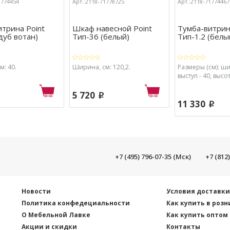
1774454
Арт.:2118-71778725
Арт.:2118-71774467
трина Point
Шкаф навесной Point
Тумба-витрин
дуб вотан)
Тип-36 (белый)
Тип-1.2 (белы
: 40.
Ширина, см: 120,2.
Размеры (см): ши
выступ - 40, высот
5 720
p
11 330
p
+7 (495) 796-07-35 (Мск)
+7 (812
Новости
Условия доставк
Политика конфедециальности
Как купить в розн
О Мебельной Лавке
Как купить оптом
Акции и скидки
Контакты