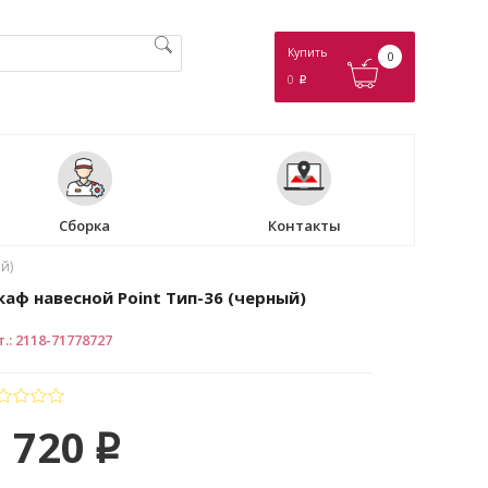
Купить
0
0
p
Сборка
Контакты
й)
аф навесной Point Тип-36 (черный)
т.
:
2118-71778727
 720
p