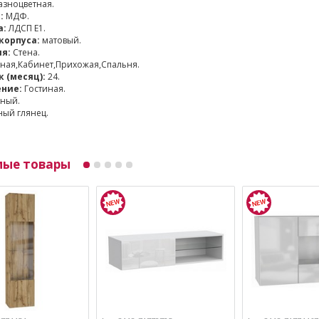
зноцветная.
:
МДФ.
а:
ЛДСП Е1.
корпуса:
матовый.
я:
Стена.
ная,Кабинет,Прихожая,Спальня.
 (месяц):
24.
ние:
Гостиная.
ный.
ый глянец.
мые товары