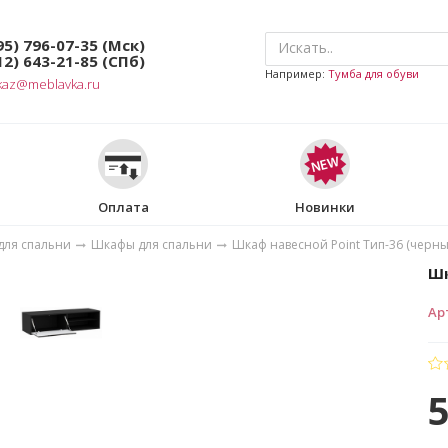
95) 796-07-35
(Мск)
12) 643-21-85
(СПб)
Например:
Тумба для обуви
kaz@meblavka.ru
Оплата
Новинки
для спальни
Шкафы для спальни
Шкаф навесной Point Тип-36 (черны
Шк
Ар
5