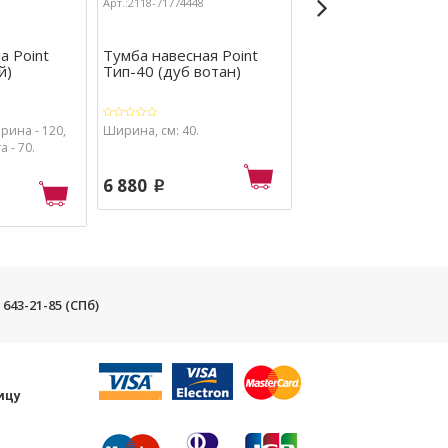
Арт.:2118-71774448
Арт.:2118-71774438
а Point
Тумба навесная Point
Тумба-витрина Poi
й)
Тип-40 (дуб вотан)
Тип-21 (черный)
рина - 120,
Ширина, см: 40.
Ширина, см: 40.
а - 70.
6 880
5 860
p
p
) 643-21-85 (СПб)
и
ицу