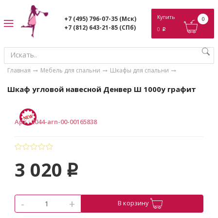
ose
Купить
+7 (495) 796-07-35
(Мск)
0
+7 (812) 643-21-85
(СПб)
0
p
Главная
Мебель для спальни
Шкафы для спальни
Шкаф угловой навесной Денвер Ш 1000у графит
Арт.
:
2044-arn-00-00165838
3 020
p
-
+
В корзину