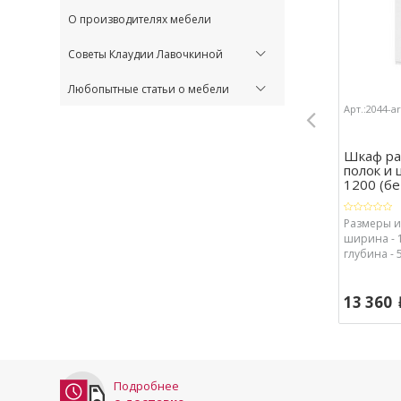
О производителях мебели
Советы Клаудии Лавочкиной
Любопытные статьи о мебели
Арт.:2044-a
Шкаф ра
полок и 
1200 (бе .
Размеры из
ширина - 1
глубина - 5
13 360
Подробнее