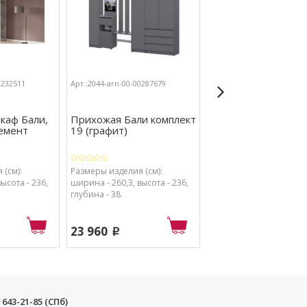
0232511
Арт.:2044-arn-00-00287679
Арт.:2044-arn-00-00232507
каф Бали,
Прихожая Бали комплект
Модульный шкаф Б
цемент
19 (графит)
комплект 3 (цемен
светл ...
 (см):
Размеры изделия (см):
Размеры изделия (см):
ысота - 236,
ширина - 260,3, высота - 236,
ширина - 160,2, высота 
глубина - 38.
глубина - 38.
23 960
17 240
p
p
) 643-21-85 (СПб)