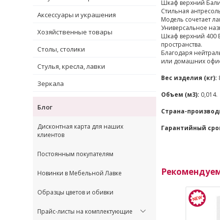
Шкаф верхний Бали 
Стильная антресол
Аксессуары и украшения
Модель сочетает л
Универсальное наз
Хозяйственные товары
Шкаф верхний 400 
пространства.
Столы, столики
Благодаря нейтрал
или домашних офис
Стулья, кресла, лавки
Вес изделия (кг):
Зеркала
Объем (м3):
0,014.
Блог
Страна-производ
Дисконтная карта для наших
Гарантийный сро
клиентов
Постоянным покупателям
Рекомендуе
Новинки в Мебельной Лавке
Образцы цветов и обивки
Прайс-листы на комплектующие