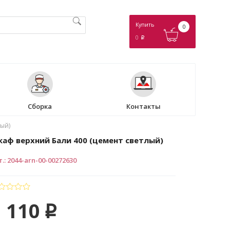
Купить
0
0
p
Сборка
Контакты
лый)
аф верхний Бали 400 (цемент светлый)
т.
:
2044-arn-00-00272630
 110
p