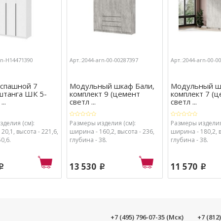
rn-Н14471390
Арт.:2044-arn-00-00287397
Арт.:2044-arn-00-0
спашной 7
Модульный шкаф Бали,
Модульный ш
штанга ШК 5-
комплект 9 (цемент
комплект 7 (
..
светл ...
светл ...
делия (см):
Размеры изделия (см):
Размеры изделия
20,1, высота - 221,6,
ширина - 160,2, высота - 236,
ширина - 180,2, в
0,6.
глубина - 38.
глубина - 38.
13 530
11 570
p
p
p
+7 (495) 796-07-35 (Мск)
+7 (812