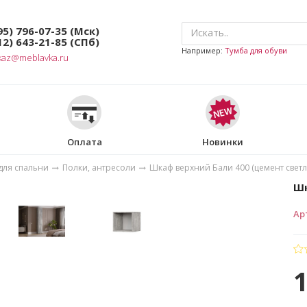
95) 796-07-35
(Мск)
12) 643-21-85
(СПб)
Например:
Тумба для обуви
kaz@meblavka.ru
Оплата
Новинки
для спальни
Полки, антресоли
Шкаф верхний Бали 400 (цемент свет
Шк
Ар
1