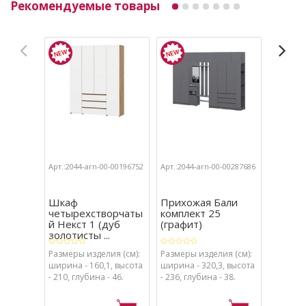
Рекомендуемые товары
Арт.:2044-arn-00-00196752
Арт.:2044-arn-00-00287686
Арт.:204
Шкаф
Прихожая Бали
Прихо
четырехстворчаты
комплект 25
компле
й Некст 1 (дуб
(графит)
(белый
золотисты ...
Размеры изделия (см):
Размеры изделия (см):
Размеры
ширина - 160,1, высота
ширина - 320,3, высота
ширина 
- 210, глубина - 46.
- 236, глубина - 38.
- 236, г