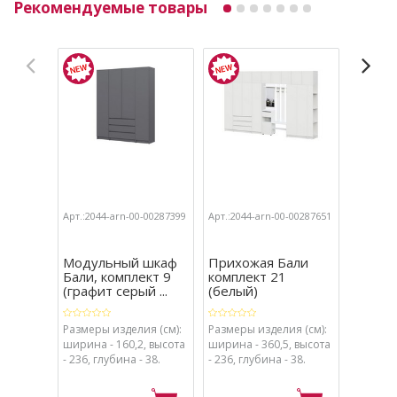
Рекомендуемые товары
Арт.:2044-arn-00-00287399
Арт.:2044-arn-00-00287651
Арт.:204
Модульный шкаф
Прихожая Бали
Прихо
Бали, комплект 9
комплект 21
компле
(графит серый ...
(белый)
(графи
Размеры изделия (см):
Размеры изделия (см):
Комплек
ширина - 160,2, высота
ширина - 360,5, высота
Прихожа
- 236, глубина - 38.
- 236, глубина - 38.
зеркало
шт., Шк
трехств