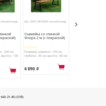
0-okrashennaja
Арт.:2093-18070420-okrashennaja
Арт.:2093-18010415-okras
пинкой
Скамейка со спинкой
Скамейка со спинк
покраской)
Флора 2 м (с покраской)
Арбат 1,5 м (с покр
...
 - 200 см,
Размеры: ширина - 150 см,
Размеры: ширина - 150
, высота - 100
глубина - 45 см, высота - 80 см.
глубина - 95 см, высота 
см.
6 890
p
7 240
p
) 643-21-85 (СПб)