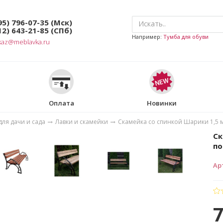
95) 796-07-35
(Мск)
12) 643-21-85
(СПб)
Например:
Тумба для обуви
kaz@meblavka.ru
Оплата
Новинки
ля дачи и сада
Лавки и скамейки
Скамейка со спинкой Шарики 1,5 м
Ск
по
Ар
7