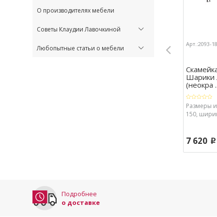
О производителях мебели
Советы Клаудии Лавочкиной
Арт.:2093-1
Любопытные статьи о мебели
Скамейка
Шарики 
(неокра ..
Размеры из
150, ширин
7 620
p
Подробнее
о доставке