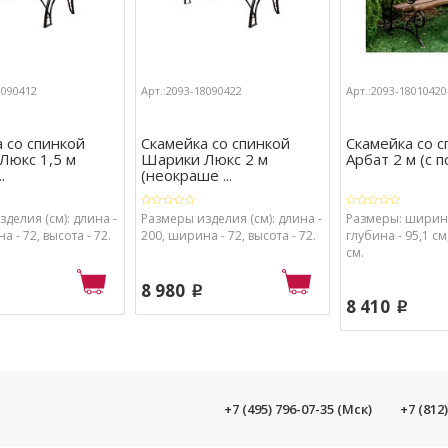
8090412
Арт.:2093-18090422
Арт.:2093-1801042
 со спинкой
Скамейка со спинкой
Скамейка со с
Люкс 1,5 м
Шарики Люкс 2 м
Арбат 2 м (с 
.
(неокраше ...
делия (см): длина -
Размеры изделия (см): длина -
Размеры: ширина
а - 72, высота - 72.
200, ширина - 72, высота - 72.
глубина - 95,1 см
см.
8 980
p
8 410
p
+7 (495) 796-07-35 (Мск)
+7 (812