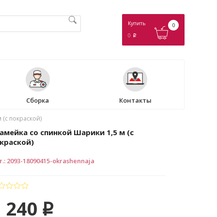
Купить
0
0
p
Сборка
Контакты
 (с покраской)
амейка со спинкой Шарики 1,5 м (с
краской)
т.
:
2093-18090415-okrashennaja
 240
p