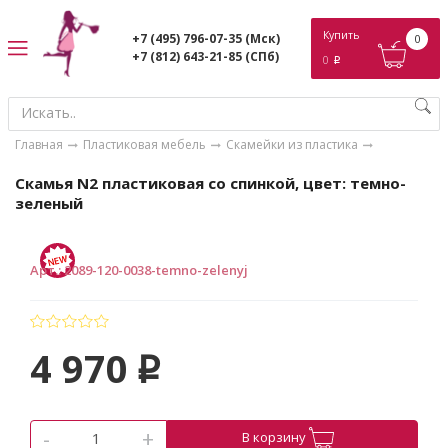
ose
Купить
+7 (495) 796-07-35
(Мск)
0
+7 (812) 643-21-85
(СПб)
0
p
Главная
Пластиковая мебель
Скамейки из пластика
Скамья N2 пластиковая со спинкой, цвет: темно-
зеленый
Арт.
:
2089-120-0038-temno-zelenyj
4 970
p
-
+
В корзину