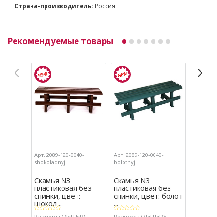
Страна-производитель:
Россия
Рекомендуемые товары
Арт.:2089-120-0040-
Арт.:2089-120-0040-
Арт.:2089
shokoladnyj
bolotnyj
temno-ze
Скамья N3
Скамья N3
Скамь
пластиковая без
пластиковая без
пласти
спинки, цвет:
спинки, цвет: болот
спинки
шокол ...
...
темно .
Размеры (ДхШхВ):
Размеры (ДхШхВ):
Размеры