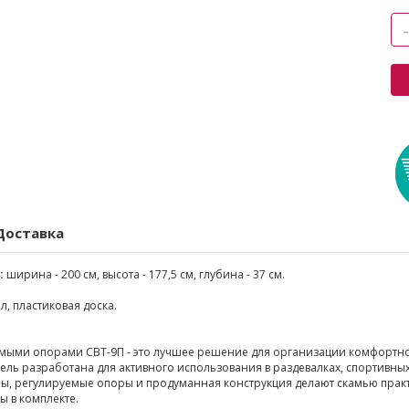
Доставка
:
ширина - 200 см, высота - 177,5 см, глубина - 37 см.
л, пластиковая доска.
емыми опорами СВТ-9П - это лучшее решение для организации комфортно
ль разработана для активного использования в раздевалках, спортивны
ы, регулируемые опоры и продуманная конструкция делают скамью прак
 в комплекте.