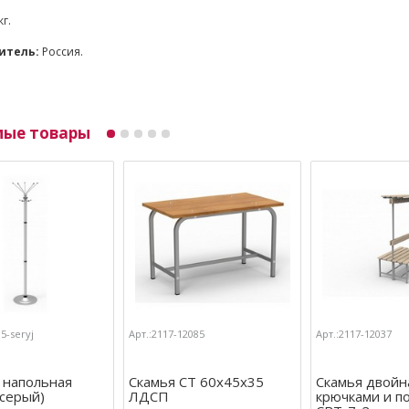
кг.
итель:
Россия.
мые товары
5-seryj
Арт.:2117-12085
Арт.:2117-12037
 напольная
Скамья СТ 60х45х35
Скамья двойн
(серый)
ЛДСП
крючками и п