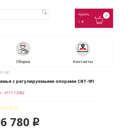
Купить
0
0
p
Сборка
Контакты
ВТ-9П
амья с регулируемыми опорами СВТ-9П
т.
:
2117-12082
16 780
p