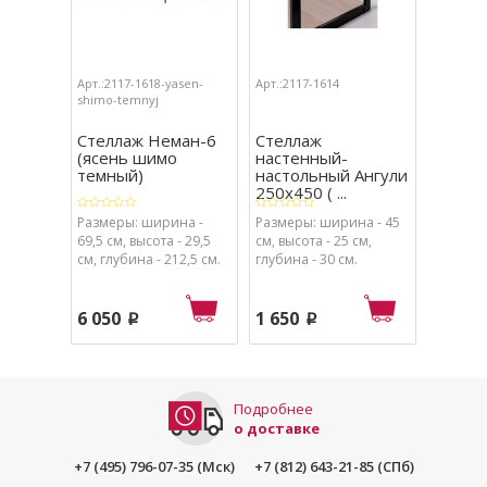
Арт.:2117-1618-yasen-
Арт.:2117-1614
Арт.:211
shimo-temnyj
shimo-t
Стеллаж Неман-6
Стеллаж
Стелл
(ясень шимо
настенный-
1500 
темный)
настольный Ангули
темны
250х450 ( ...
Размеры: ширина -
Размеры: ширина - 45
Размеры
69,5 см, высота - 29,5
см, высота - 25 см,
см, высо
см, глубина - 212,5 см.
глубина - 30 см.
глубина 
6 050
1 650
4 300
p
p
Подробнее
о доставке
+7 (495) 796-07-35 (Мск)
+7 (812) 643-21-85 (СПб)