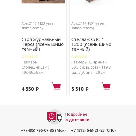
Арт.:2117-1123-yasen-
Арт.:2117-1601-yasen-
Арт.:211
shimo-temnyj
shimo-temnyj
shimo-sv
Стол журнальный
Стеллаж СЛС-1-
Стелл
Терса (ясень шимо
1200 (ясень шимо
1200 
темный)
темный)
светлы
Размеры :
Размеры: ширина -
Размеры
Столешница-1:
60,5 см, высота - 119,3
60,5 см,
49х49х56 см,
см, глубина - 29 см.
см, глуб
Столешница-2:
39х39х46 см.
4 550
5 510
5 620
p
p
Подробнее
о доставке
+7 (495) 796-07-35 (Мск)
+7 (812) 643-21-85 (СПб)