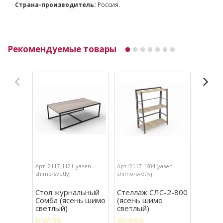
Страна-производитель:
Россия.
Рекомендуемые товары
Арт.:2117-1121-yasen-
Арт.:2117-1604-yasen-
Арт.:211
shimo-svetlyj
shimo-svetlyj
Стол журнальный
Стеллаж СЛС-2-800
Стелл
Сомба (ясень шимо
(ясень шимо
насте
светлый)
светлый)
насто
Латус