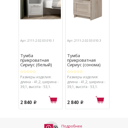
Арт.:2111-2.02.03.010.1
Арт.:2111-2.02.03.010.3
Арт.:2111
Тумба
Тумба
Шкаф
прикроватная
прикроватная
комби
Сириус (белый)
Сириус (сонома)
Сириус
ящик ..
Размеры изделия:
Размеры изделия:
Размеры
длина - 41,2, ширина -
длина - 41,2, ширина -
длина - 
39,1, высота - 53,1.
39,1, высота - 53,1.
50,2, вы
2 840
2 840
11 34
p
p
Подробнее