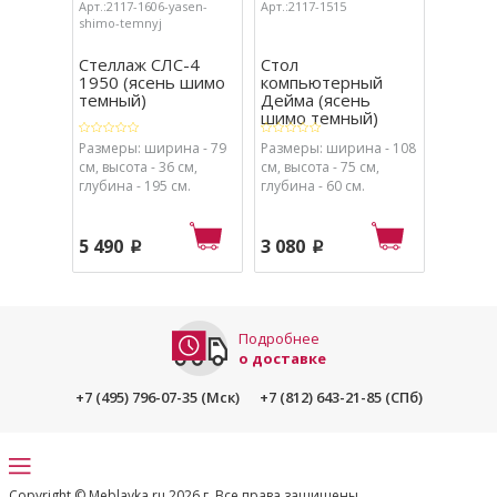
Арт.:2117-1606-yasen-
Арт.:2117-1515
Арт.:211
shimo-temnyj
Стеллаж СЛС-4
Стол
Стелл
1950 (ясень шимо
компьютерный
насте
темный)
Дейма (ясень
насто
шимо темный)
150х600
Размеры: ширина - 79
Размеры: ширина - 108
Размеры
см, высота - 36 см,
см, высота - 75 см,
см, высо
глубина - 195 см.
глубина - 60 см.
глубина 
5 490
3 080
1 650
p
p
Подробнее
о доставке
+7 (495) 796-07-35 (Мск)
+7 (812) 643-21-85 (СПб)
Copyright © Meblavka.ru 2026 г. Все права защищены