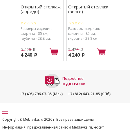
Открытый стеллаж
Открытый стеллаж
(лоредо)
(венге)
Размеры изделия:
Размеры изделия:
ширина - 85 см,
ширина - 85 см,
глубина - 28,8 см,
глубина - 28,8 см,
высота - 186,6 см.
высота - 186,6 см.
Варианты цвета:
Варианты цвета: венге
5 420
5 420
p
p
лоредо (как на фото).
(как на фото).
4 240
4 240
p
p
Подробнее
о доставке
+7 (495) 796-07-35 (Мск)
+7 (812) 643-21-85 (СПб)
Copyright © Meblavka.ru 2026 г. Все права защищены
Информация, предоставленная сайтом Meblavka.ru, носит