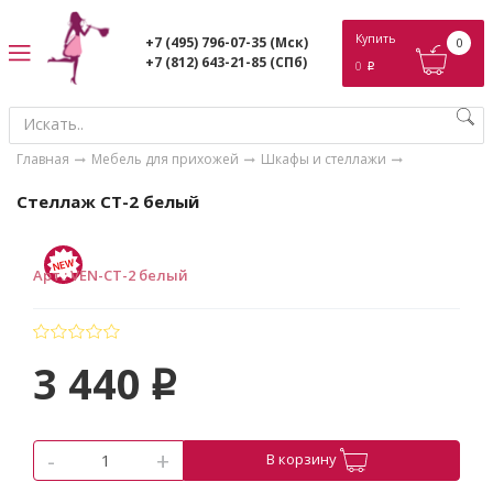
ose
Купить
+7 (495) 796-07-35
(Мск)
0
+7 (812) 643-21-85
(СПб)
0
p
Главная
Мебель для прихожей
Шкафы и стеллажи
Стеллаж СТ-2 белый
Арт.
:
VEN-СТ-2 белый
3 440
p
-
+
В корзину