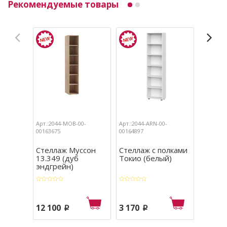
Рекомендуемые товары
Арт.:2044-MOB-00-
Арт.:2044-ARN-00-
Арт.:204
00163675
00164897
00163190
Стеллаж Муссон
Стеллаж с полками
Стелл
13.349 (дуб
Токио (белый)
13.151
эндгрейн)
гранж 
12 100
3 170
9 480
p
p