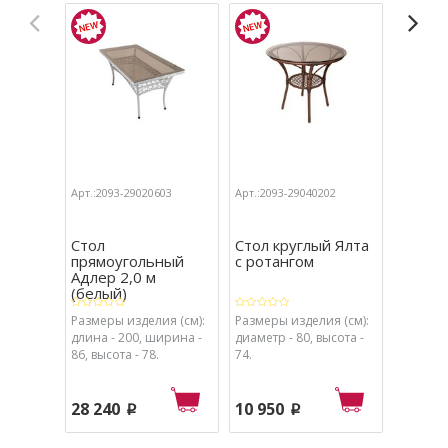
Арт.:2093-29020603
Арт.:2093-29040202
Арт.:209
Стол
Стол круглый Ялта
Стол Б
прямоугольный
с ротангом
класси
Адлер 2,0 м
стекло
(белый)
...
Размеры изделия (см):
Размеры изделия (см):
Размеры
длина - 200, ширина -
диаметр - 80, высота -
ширина -
86, высота - 78.
74.
32, глуб
28 240
10 950
4 040
p
p