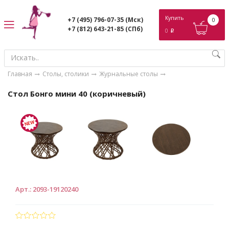
ose
Купить
+7 (495) 796-07-35
(Мск)
0
+7 (812) 643-21-85
(СПб)
0
p
Главная
Столы, столики
Журнальные столы
Стол Бонго мини 40 (коричневый)
Арт.
:
2093-19120240