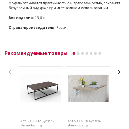
Модель отличается практичностью и долговечностью, сохраняя
безупречный вид даже при интенсивном использовании.
Вес изделия:
19,6 кг.
Страна-производитель:
Россия.
Рекомендуемые товары
Арт.:2117-1121-yasen-
Арт.:2117-1303-yasen-
Арт.:211
shimo-temnyj
shimo-svetlyj
shimo-t