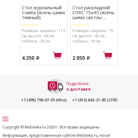
Стол журнальный
Стол раскладной
Стелл
Сомба (ясень шимо
СЛКС 75х45 (ясень
насте
темный)
шимо светлы ...
насто
250х450
Размеры: ширина - 119
Размеры: ширина - 75
Размеры
см, высота - 64 см,
см, высота - 45 см,
см, высо
глубина - 38 см.
глубина - 18 см.
глубина 
4 250
2 050
1 650
p
p
Подробнее
о доставке
+7 (495) 796-07-35 (Мск)
+7 (812) 643-21-85 (СПб)
Copyright © Meblavka.ru 2026 г. Все права защищены
Информация, предоставленная сайтом Meblavka.ru, носит