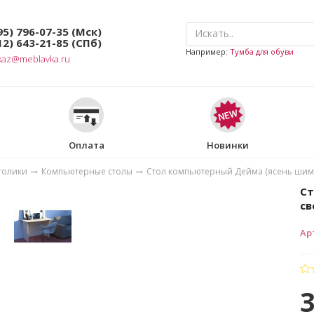
95) 796-07-35
(Мск)
12) 643-21-85
(СПб)
Например:
Тумба для обуви
kaz@meblavka.ru
Оплата
Новинки
толики
Компьютерные столы
Стол компьютерный Дейма (ясень шим
Ст
св
Ар
3