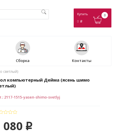
Купить
0
0
p
Сборка
Контакты
о светлый)
ол компьютерный Дейма (ясень шимо
етлый)
т.
:
2117-1515-yasen-shimo-svetlyj
 080
p