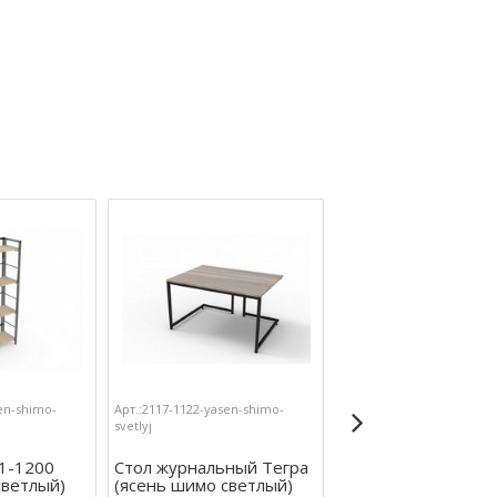
en-shimo-
Арт.:2117-1122-yasen-shimo-
Арт.:2117-1615-yasen-shi
svetlyj
temnyj
1-1200
Стол журнальный Тегра
Стеллаж настенны
светлый)
(ясень шимо светлый)
настольный Ангули