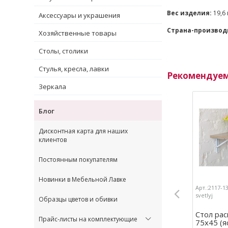
Вес изделия:
19,6 
Аксессуары и украшения
Страна-производ
Хозяйственные товары
Столы, столики
Стулья, кресла, лавки
Рекомендуе
Зеркала
Блог
Дисконтная карта для наших
клиентов
Постоянным покупателям
Новинки в Мебельной Лавке
Арт.:2117-1
svetlyj
Образцы цветов и обивки
Стол ра
Прайс-листы на комплектующие
75х45 (