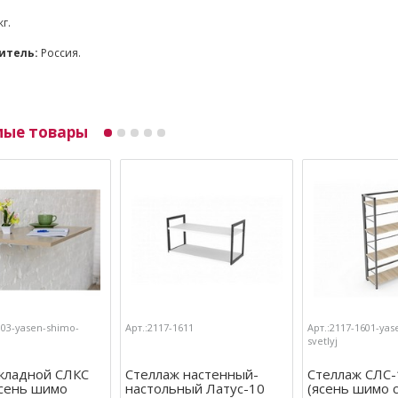
кг.
итель:
Россия.
мые товары
303-yasen-shimo-
Арт.:2117-1611
Арт.:2117-1601-yas
svetlyj
складной СЛКС
Стеллаж настенный-
Стеллаж СЛС-
ясень шимо
настольный Латус-10
(ясень шимо 