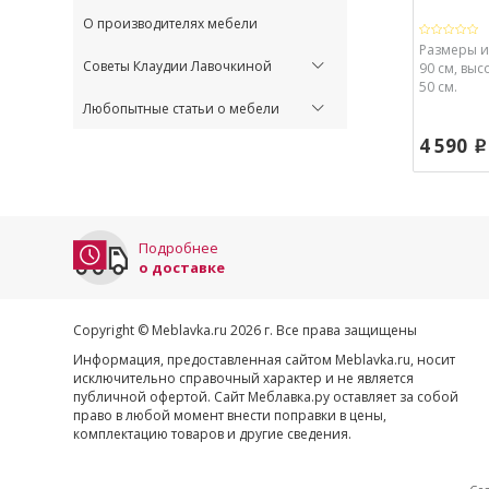
О производителях мебели
Размеры и
Советы Клаудии Лавочкиной
90 см, высо
50 см.
Любопытные статьи о мебели
4 590
p
Подробнее
о доставке
Copyright © Meblavka.ru 2026 г. Все права защищены
Информация, предоставленная сайтом Meblavka.ru, носит
исключительно справочный характер и не является
публичной офертой. Сайт Меблавка.ру оставляет за собой
право в любой момент внести поправки в цены,
комплектацию товаров и другие сведения.