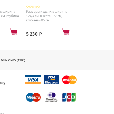
: ширина -
Размеры изделия: ширина -
Размеры изделия: шир
7 см, глубина -
124,4 см, высота - 77 см,
135,4 см, высота - 77 см
глубина - 85 см.
глубина - 50 см.
5 230
8 480
p
p
) 643-21-85 (СПб)
и
ицу