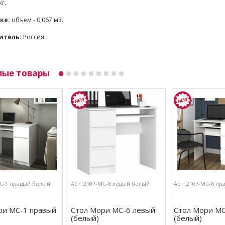
кг.
ке:
объем - 0,067 м3.
итель:
Россия.
мые товары
МС-1 правый белый
Арт.:2107-МС-6 левый белый
Арт.:2107-МС-6 п
ри МС-1 правый
Стол Мори МС-6 левый
Стол Мори МС
(белый)
(белый)