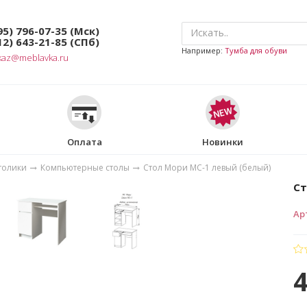
95) 796-07-35
(Мск)
12) 643-21-85
(СПб)
Например:
Тумба для обуви
kaz@meblavka.ru
Оплата
Новинки
толики
Компьютерные столы
Стол Мори МС-1 левый (белый)
Ст
Ар
4