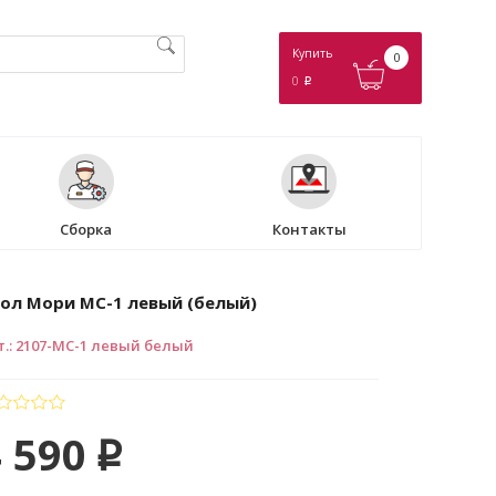
Купить
0
0
p
Сборка
Контакты
ол Мори МС-1 левый (белый)
т.
:
2107-МС-1 левый белый
 590
p