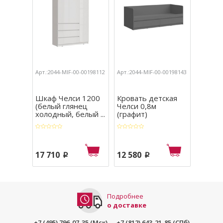
Арт.:2044-MIF-00-00198112
Арт.:2044-MIF-00-00198143
Арт.:204
Шкаф Челси 1200
Кровать детская
Пенал
(белый глянец
Челси 0,8м
(графи
холодный, белый ...
(графит)
45,2х1
17 710
12 580
7 890
p
p
Подробнее
о доставке
+7 (495) 796-07-35 (Мск)
+7 (812) 643-21-85 (СПб)