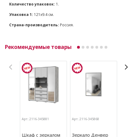
Количество упаковок:
1.
Упаковка 1:
121x9.4 см.
Страна-производитель:
Россия.
Рекомендуемые товары
Арт.:2116-345881
Арт.:2116-345868
Арт.:211
Шкаф с зеркалом
Зеркало Денвер
Кроват