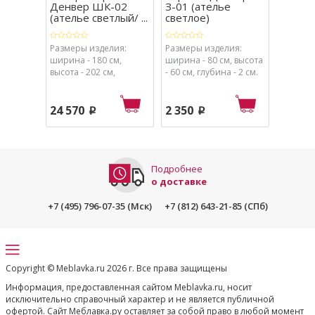
Денвер ШК-02
З-01 (ателье
Денве
(ателье светлый/ ...
светлое)
(ателье
Размеры изделия:
Размеры изделия:
Размеры
ширина - 180 см,
ширина - 80 см, высота
ширина 
высота - 202 см,
- 60 см, глубина - 2 см.
высота -
глубина - 50.4 см.
- 210 см.
24 570
2 350
12 83
p
p
Подробнее
о доставке
+7 (495) 796-07-35 (Мск)
+7 (812) 643-21-85 (СПб)
Copyright © Meblavka.ru 2026 г. Все права защищены
Информация, предоставленная сайтом Meblavka.ru, носит
исключительно справочный характер и не является публичной
офертой. Сайт Меблавка.ру оставляет за собой право в любой момент