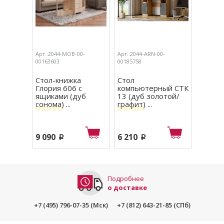
Арт.:2044-MOB-00-
Арт.:2044-ARN-00-
Арт.:204
00163603
00185758
Стол-книжка
Стол
Стол 
Глория 606 с
компьютерный СТК
Симпл
ящиками (дуб
13 (дуб золотой/
(белый
сонома) ...
графит) ...
9 090
6 210
5 060
p
p
Подробнее
о доставке
+7 (495) 796-07-35 (Мск)
+7 (812) 643-21-85 (СПб)