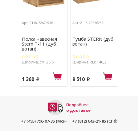
Арт.:2118-72674936
Арт.:2118-72676281
Арт.:211
Полка навесная
Тумба STERN (дуб
Тумба
Stern Т-11 (дуб
вотан)
Stern 
вотан)
вотан)
Ширина, см: 28,6.
Ширина, см: 140,3.
Ширина,
1 360
9 510
10 46
p
p
Подробнее
о доставке
+7 (495) 796-07-35 (Мск)
+7 (812) 643-21-85 (СПб)