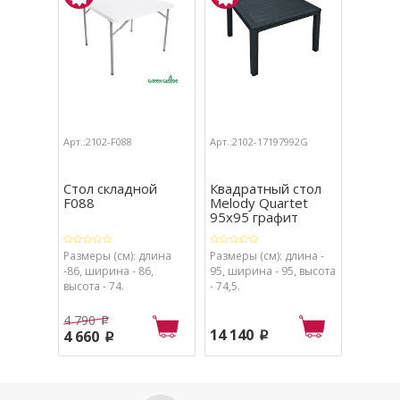
Арт.:2102-F088
Арт.:2102-17197992G
Арт.:210
Стол складной
Квадратный стол
Стол с
F088
Melody Quartet
F180 G
95х95 графит
(Грин Г
Размеры (см): длина
Размеры (см): длина -
Размеры
-86, ширина - 86,
95, ширина - 95, высота
длина -
высота - 74.
- 74,5.
- 75 см,
4 790
5 920
p
14 140
4 660
5 770
p
p