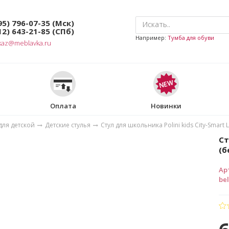
95) 796-07-35
(Мск)
12) 643-21-85
(СПб)
Например:
Тумба для обуви
kaz@meblavka.ru
Оплата
Новинки
для детской
Детские стулья
Стул для школьника Polini kids City-Smart
Ст
(б
Ар
be