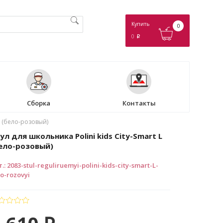
Купить
0
0
p
Сборка
Контакты
 L (бело-розовый)
ул для школьника Polini kids City-Smart L
ело-розовый)
т.
:
2083-stul-reguliruemyi-polini-kids-city-smart-L-
lo-rozovyi