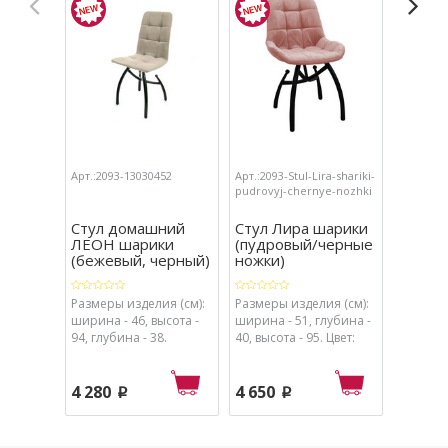
Арт.:2093-13030452
Арт.:2093-Stul-Lira-shariki-
Арт.:2093
pudrovyj-chernye-nozhki
pautinka
chernye-
Стул домашний
Стул Лира шарики
Стул 
ЛЕОН шарики
(пудровый/черные
паутин
(бежевый, черный)
ножки)
(беже
ножки
Размеры изделия (см):
Размеры изделия (см):
Размеры
ширина - 46, высота -
ширина - 51, глубина -
ширина 
94, глубина - 38.
40, высота - 95. Цвет:
40, высо
ножки - черный,
ножки -
обивка - пудровый.
обивка 
4 280
4 650
4 780
p
p