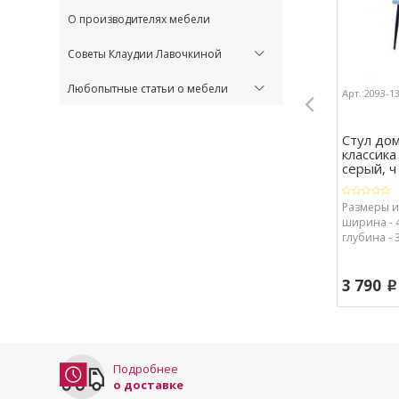
О производителях мебели
Советы Клаудии Лавочкиной
Любопытные статьи о мебели
Арт.:2093-1
Стул до
классика
серый, ч .
Размеры из
ширина - 4
глубина - 
3 790
p
Подробнее
о доставке