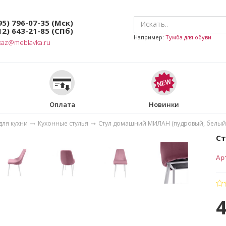
95) 796-07-35
(Мск)
12) 643-21-85
(СПб)
Например:
Тумба для обуви
kaz@meblavka.ru
Оплата
Новинки
для кухни
Кухонные стулья
Стул домашний МИЛАН (пудровый, белый
Ст
Ар
4