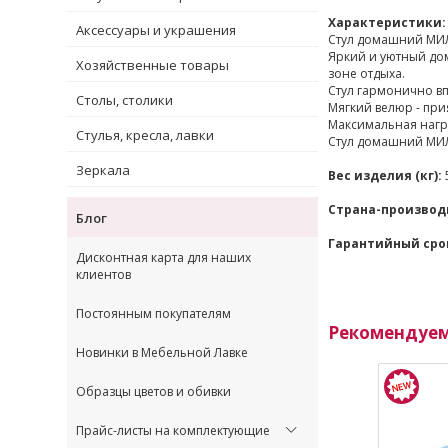
Характеристики:
Аксессуары и украшения
Стул домашний МИЛ
Яркий и уютный дом
Хозяйственные товары
зоне отдыха.
Стул гармонично вп
Столы, столики
Мягкий велюр - при
Максимальная нагру
Стулья, кресла, лавки
Стул домашний МИЛА
Зеркала
Вес изделия (кг):
Страна-производ
Блог
Гарантийный сро
Дисконтная карта для наших
клиентов
Постоянным покупателям
Рекомендуе
Новинки в Мебельной Лавке
Образцы цветов и обивки
Прайс-листы на комплектующие