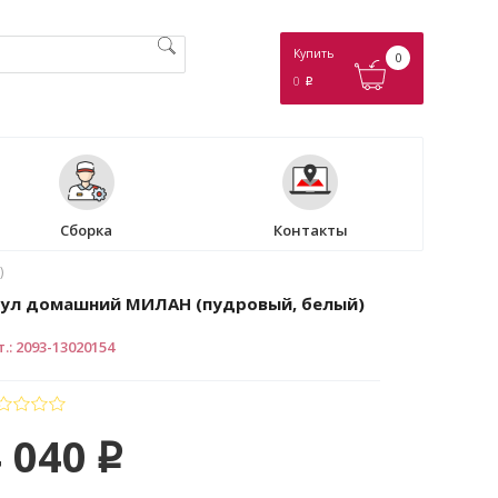
Купить
0
0
p
Сборка
Контакты
)
ул домашний МИЛАН (пудровый, белый)
т.
:
2093-13020154
 040
p