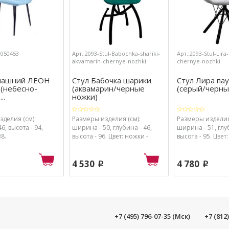
3050453
Арт.:2093-Stul-Babochka-shariki-
Арт.:2093-Stul-Lira
akvamarin-chernye-nozhki
chernye-nozhki
машний ЛЕОН
Стул Бабочка шарики
Стул Лира па
 (небесно-
(аквамарин/черные
(серый/черны
..
ножки)
делия (см):
Размеры изделия (см):
Размеры изделия
6, высота - 94,
ширина - 50, глубина - 46,
ширина - 51, глуб
38.
высота - 96. Цвет: ножки -
высота - 95. Цвет
черный, обивка - аквамарин.
черный, обивка 
4 530
4 780
p
p
+7 (495) 796-07-35 (Мск)
+7 (812