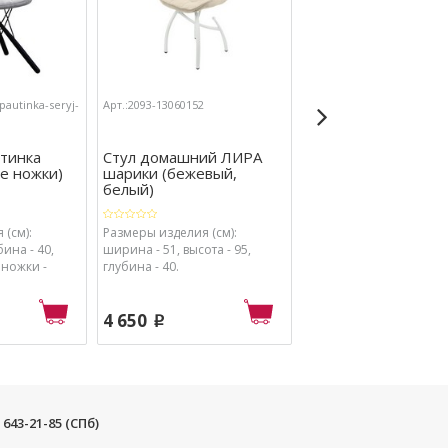
-pautinka-seryj-
Арт.:2093-13060152
Арт.:2093-13050457
утинка
Стул домашний ЛИРА
Стул домашний Л
е ножки)
шарики (бежевый,
классика (коричнев
белый)
черн ...
 (см):
Размеры изделия (см):
Размеры изделия (см):
ина - 40,
ширина - 51, высота - 95,
ширина - 46, высота - 9
: ножки -
глубина - 40.
глубина - 38.
- серый.
4 650
3 790
p
p
) 643-21-85 (СПб)