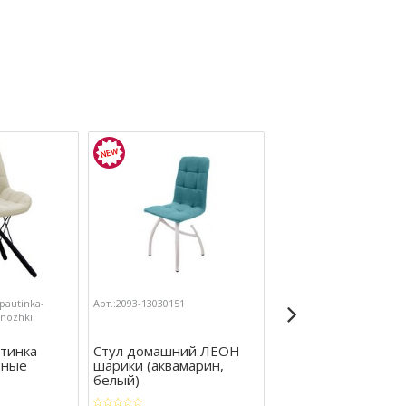
-pautinka-
Арт.:2093-13030151
Арт.:2093-Stul-Lira-shariki-
nozhki
akvamarin-belye-nozhki
утинка
Стул домашний ЛЕОН
Стул Лира шарики
рные
шарики (аквамарин,
(аквамарин/белые
белый)
ножки)