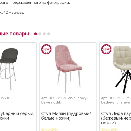
ься от представленного на фотографии.
к:
12 месяцев.
мые товары
3155501
Арт.:2093-Stul-Milan-pudrovyj-
Арт.:2093-Stul-Lira
belye-nozhki
bezhevyj-chernye-
лубарный серый,
Стул Милан (пудровый/
Стул Лира па
ожки
белые ножки)
(бежевый/че
ножки)