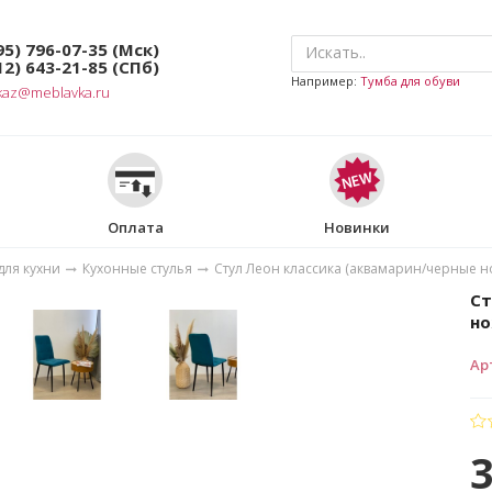
95) 796-07-35
(Мск)
12) 643-21-85
(СПб)
Например:
Тумба для обуви
kaz@meblavka.ru
Оплата
Новинки
для кухни
Кухонные стулья
Стул Леон классика (аквамарин/черные н
Ст
но
Ар
3