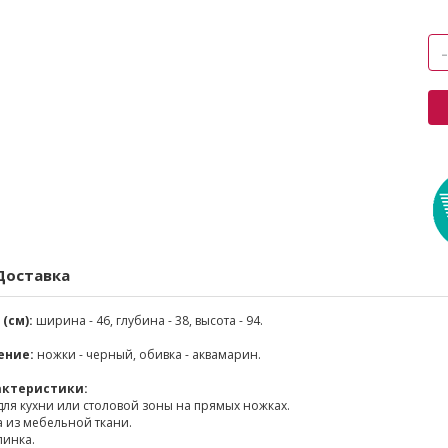
Доставка
(см):
ширина - 46, глубина - 38, высота - 94.
ение:
ножки - черный, обивка - аквамарин.
актеристики:
ля кухни или столовой зоны на прямых ножках.
 из мебельной ткани.
пинка.