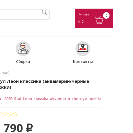
Купить
0
0
p
Сборка
Контакты
ожки)
ул Леон классика (аквамарин/черные
жки)
т.
:
2093-Stul-Leon-klassika-akvamarin-chernye-nozhki
 790
p