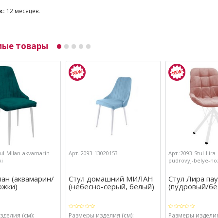
к:
12 месяцев.
мые товары
tul-Milan-akvamarin-
Арт.:2093-13020153
Арт.:2093-Stul-Lira
ki
pudrovyj-belye-no
ан (аквамарин/
Стул домашний МИЛАН
Стул Лира па
ожки)
(небесно-серый, белый)
(пудровый/бе
делия (см):
Размеры изделия (см):
Размеры изделия