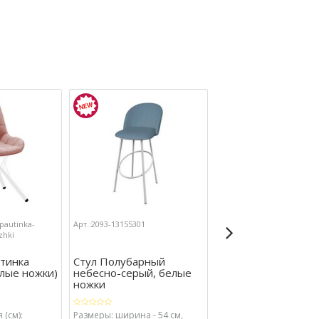
-pautinka-
Арт.:2093-13155301
Арт.:2093-13130151
zhki
утинка
Стул Полубарный
Стул домашний Б
лые ножки)
небесно-серый, белые
(аквамарин, белый)
ножки
 (см):
Размеры: ширина - 54 см,
Размеры изделия (см):