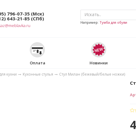
95) 796-07-35
(Мск)
12) 643-21-85
(СПб)
Например:
Тумба для обуви
kaz@meblavka.ru
Оплата
Новинки
для кухни
Кухонные стулья
Стул Милан (бежевый/белые ножки)
Ст
Ар
4