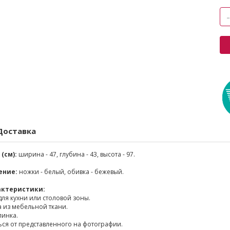
Доставка
(см):
ширина - 47, глубина - 43, высота - 97.
ение:
ножки - белый, обивка - бежевый.
актеристики:
ля кухни или столовой зоны.
 из мебельной ткани.
пинка.
ься от представленного на фотографии.