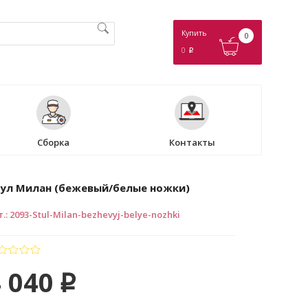
Купить
0
0
p
Сборка
Контакты
ул Милан (бежевый/белые ножки)
т.
:
2093-Stul-Milan-bezhevyj-belye-nozhki
 040
p