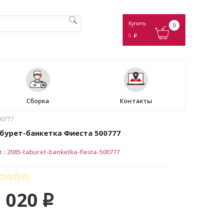
Купить
0
0
p
Сборка
Контакты
00777
бурет-банкетка Фиеста 500777
т.
:
2085-taburet-banketka-fiesta-500777
 020
p