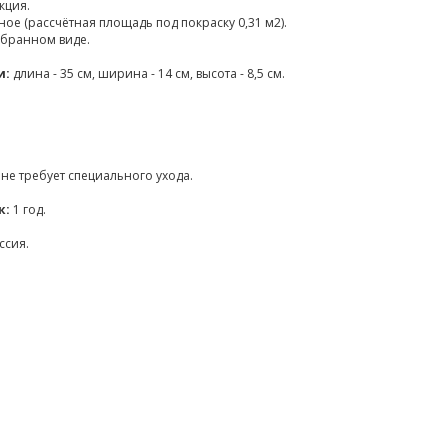
кция.
е (рассчётная площадь под покраску 0,31 м2).
обранном виде.
и:
длина - 35 см, ширина - 14 см, высота - 8,5 см.
не требует специального ухода.
к:
1 год.
ссия.