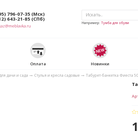
95) 796-07-35
(Мск)
12) 643-21-85
(СПб)
Например:
Тумба для обуви
kaz@meblavka.ru
Оплата
Новинки
ля дачи и сада
Стулья и кресла садовые
Табурет-банкетка Фиеста 5
Та
Ар
1