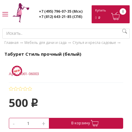
ose
Купить
+7 (495) 796-07-35
(Мск)
0
+7 (812) 643-21-85
(СПб)
0
p
Главная
Мебель для дачи и сада
Стулья и кресла садовые
Табурет Стиль прочный (белый)
Арт.
:
2061-06003
500
p
-
+
В корзину