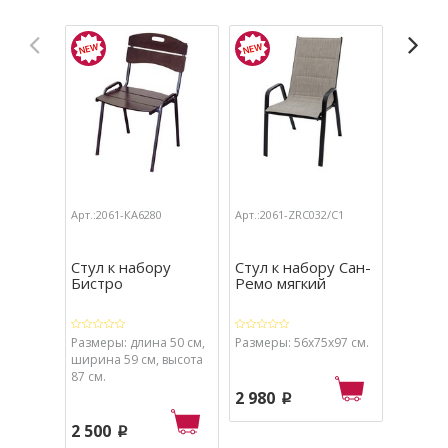
Арт.:2061-КА6280
Арт.:2061-ZRC032/С1
Арт.:206
Стул к набору
Стул к набору Сан-
Стул к
Бистро
Ремо мягкий
Ремо ,
МТ003,
Размеры: длина 50 см,
Размеры: 56х75х97 см.
Размеры
ширина 59 см, высота
87 см.
2 980
3 310
p
2 500
p