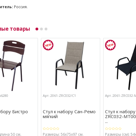
итель:
Россия.
мые товары
А6280
Арт.:2061-ZRC032/С1
Арт.:2061-ZRC032-
абору Бистро
Стул к набору Сан-Ремо
Стул к набору
мягкий
ZRC032-МТ00
...
лина 50 см,
Размеры: 56х75х97 см.
Размеры (см): 54