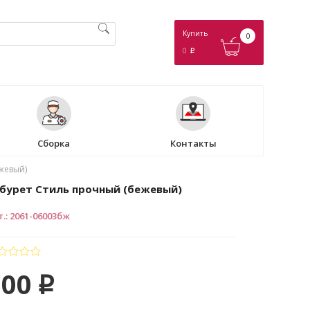
Купить
0
0
p
Сборка
Контакты
жевый)
бурет Стиль прочный (бежевый)
т.
:
2061-06003бж
500
p