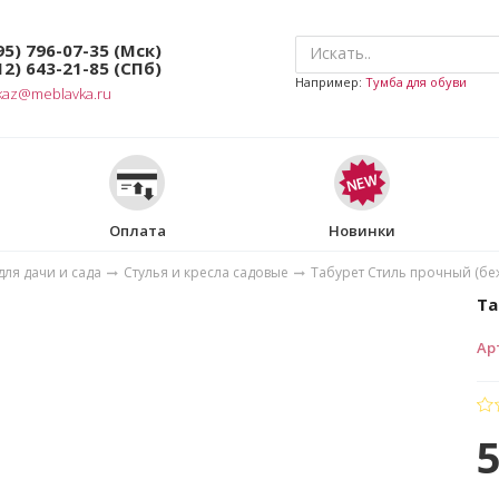
95) 796-07-35
(Мск)
12) 643-21-85
(СПб)
Например:
Тумба для обуви
kaz@meblavka.ru
Оплата
Новинки
ля дачи и сада
Стулья и кресла садовые
Табурет Стиль прочный (бе
Та
Ар