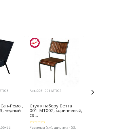
МТ003
Арт.:2061-001-МТ002
Арт.:2061-с945/А7/1
 Сан-Ремо ,
Стул к набору Бетта
Стул к набору Про
3, черный
001-МТ002, коричневый,
с945/А7/1 (каркас 
се ...
...
х66х99.
Размеры (см): ширина - 53,
Размеры (см): ширина -