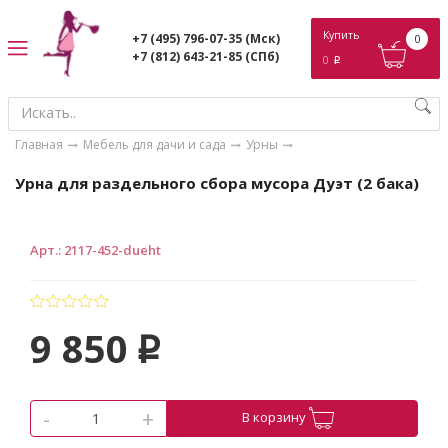
ose
Купить
+7 (495) 796-07-35
(Мск)
0
+7 (812) 643-21-85
(СПб)
0
p
Главная
Мебель для дачи и сада
Урны
Урна для раздельного сбора мусора Дуэт (2 бака)
Арт.
:
2117-452-dueht
9 850
p
-
+
В корзину