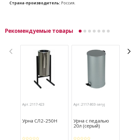
Страна-производитель:
Россия.
Рекомендуемые товары
Арт.:2117-423
Арт.:2117-803-seryj
Арт.:211
Урна СЛ2-250Н
Урна с педалью
Корзин
20л (серый)
низка
(хром)